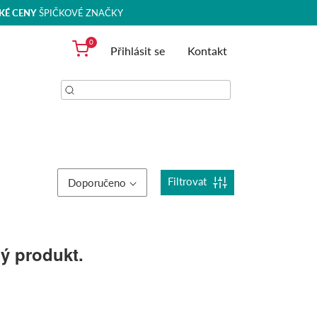
KÉ CENY
ŠPIČKOVÉ ZNAČKY
0
Přihlásit se
Kontakt
Filtrovat
Doporučeno
ný produkt.