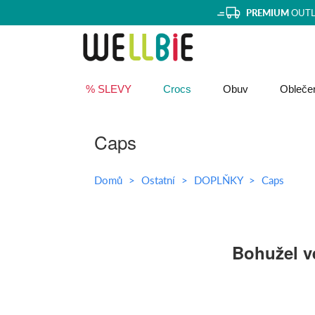
PREMIUM
OUTL
% SLEVY
Crocs
Obuv
Obleče
Caps
Domů
Ostatní
DOPLŇKY
Caps
Bohužel ve