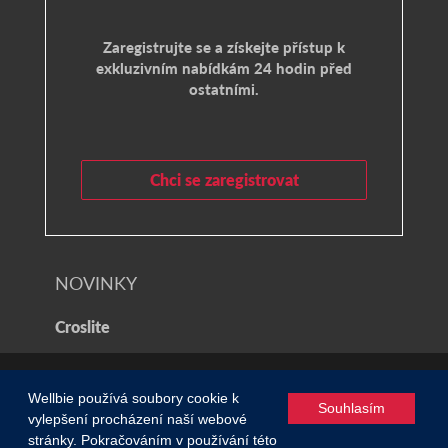
Zaregistrujte se a získejte přístup k
exkluzivním nabídkám 24 hodin před
ostatními.
Chci se zaregistrovat
NOVINKY
Croslite
© 2021 Wellbie
Wellbie používá soubory cookie k
Souhlasím
vylepšení procházení naší webové
Zásady ochrany osobních údajů a soubory cookie
/
stránky. Pokračováním v používání této