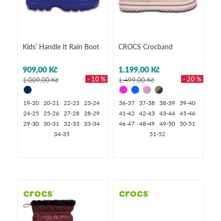
Kids’ Handle It Rain Boot
CROCS Crocband
909,00 Kč
1.199,00 Kč
- 10 %
- 20 %
1.009,00 Kč
1.499,00 Kč
19-20
20-21
22-23
23-24
36-37
37-38
38-39
39-40
24-25
25-26
27-28
28-29
41-42
42-43
43-44
45-46
29-30
30-31
32-33
33-34
46-47
48-49
49-50
50-51
34-35
51-52