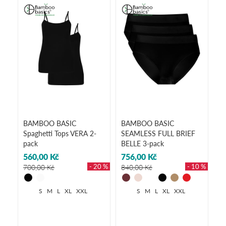
BAMBOO BASIC
BAMBOO BASIC
Spaghetti Tops VERA 2-
SEAMLESS FULL BRIEF
pack
BELLE 3-pack
560,00 Kč
756,00 Kč
- 20 %
- 10 %
700,00 Kč
840,00 Kč
S
M
L
XL
XXL
S
M
L
XL
XXL