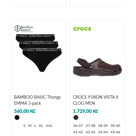
BAMBOO BASIC Thongs
CROCS YUKON VISTA II
EMMA 3-pack
CLOG MEN
560,00 Kč
1.729,00 Kč
S
M
L
XL
XXL
36-37
37-38
38-39
39-40
41-42
42-43
43-44
45-46