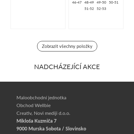
46-47
48-49
49-50
50-51
51-52
52-53
Zobrazit všechny položky
NADCHÁZEJÍCÍ AKCE
Maloobchodní jednotka
Obchod Wellbie
Creativ, Novi mediji d.o.o.
Mikloša Kuzmiča 7
9000 Murska Sobota / Slovinsko