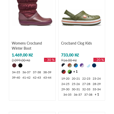
Womens Crocband
Crocband Clog Kids
Winter Boot
1.469,00 Kč
733,00 Kč
- 30 %
- 20 %
2.099,00 Kč
916,00 Kč
+ 1
34-35
36-37
37-38
38-39
39-40
41-42
42-43
43-44
19-20
20-21
22-23
23-24
24-25
25-26
27-28
28-29
29-30
30-31
32-33
33-34
34-35
36-37
37-38
+ 1