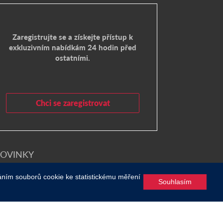
Zaregistrujte se a získejte přístup k
exkluzivním nabídkám 24 hodin před
ostatními.
Chci se zaregistrovat
OVINKY
oslite
áním souborů cookie ke statistickému měření
Souhlasím
 a soubory cookie
/
Všeobecné obchodní