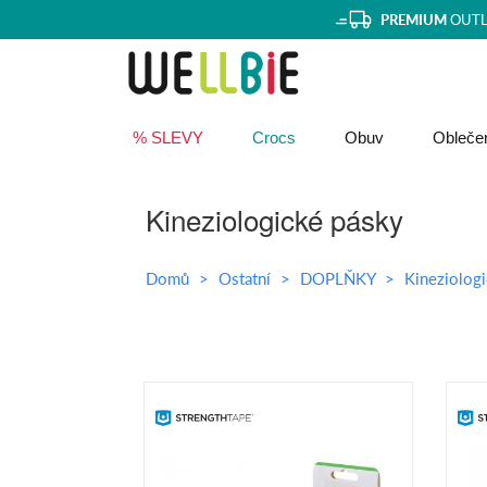
PREMIUM
OUTL
% SLEVY
Crocs
Obuv
Obleče
Kineziologické pásky
Domů
Ostatní
DOPLŇKY
Kineziolog