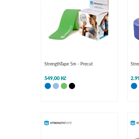
StrengthTape 5m - Precut
Stre
549,00 Kč
2.9