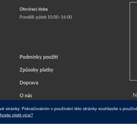
Otevírací doba
Pondělí–pátek 10:00–16:00
Podmínky použití
Způsoby platby
Doprava
N
O nás
Můj účet
Cr
vé stránky. Pokračováním v používání této stránky souhlasíte s použív
hcete zjistit více?
Zásady ochrany osobních údajů