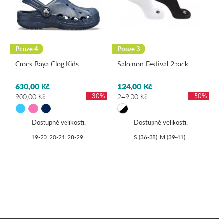
Pouze 4
Pouze 3
Crocs Baya Clog Kids
Salomon Festival 2pack
630,00 Kč
124,00 Kč
- 30%
- 50%
900,00 Kč
249,00 Kč
Dostupné velikosti:
Dostupné velikosti:
19-20
20-21
28-29
S (36-38)
M (39-41)