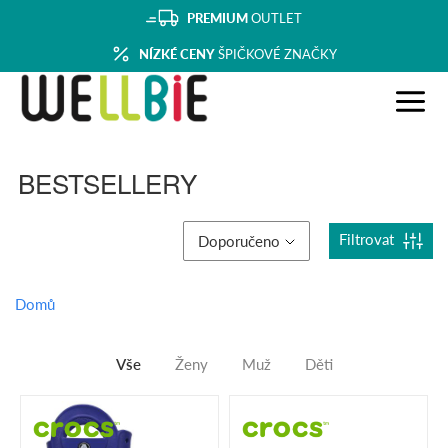
PREMIUM
OUTLET
NÍZKÉ CENY
ŠPIČKOVÉ ZNAČKY
BESTSELLERY
Filtrovat
Doporučeno
Domů
Vše
Ženy
Muž
Děti