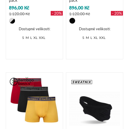
pack
pack
896,00 Kč
896,00 Kč
- 20%
- 20%
1.120,00 Kč
1.120,00 Kč
Dostupné velikosti:
Dostupné velikosti:
S
M
L
XL
XXL
S
M
L
XL
XXL