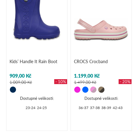
Kids’ Handle It Rain Boot
CROCS Crocband
909,00 Kč
1.199,00 Kč
- 10%
- 20%
1.009,00 Kč
1.499,00 Kč
Dostupné velikosti:
Dostupné velikosti:
23-24
24-25
36-37
37-38
38-39
42-43