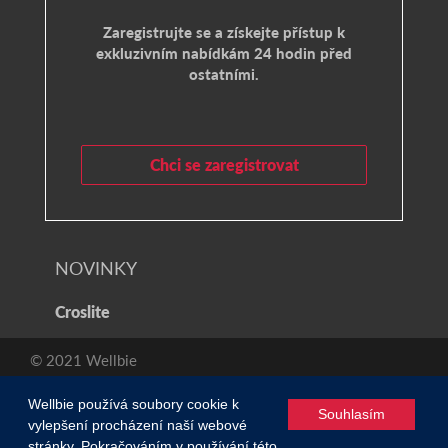
Zaregistrujte se a získejte přístup k
exkluzivním nabídkám 24 hodin před
ostatními.
Chci se zaregistrovat
NOVINKY
Croslite
© 2021 Wellbie
Zásady ochrany osobních údajů a soubory cookie
/
Wellbie používá soubory cookie k
Souhlasím
vylepšení procházení naší webové
stránky. Pokračováním v používání této