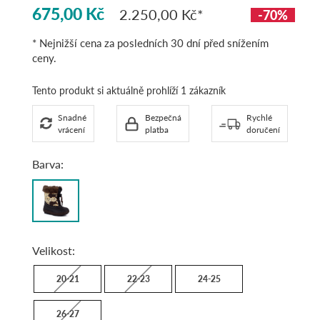
675,00 Kč
2.250,00 Kč
-70%
* Nejnižší cena za posledních 30 dní před snížením
ceny.
Tento produkt si aktuálně prohlíží 1 zákazník
Snadné
Bezpečná
Rychlé
vrácení
platba
doručení
Barva:
brown
Velikost:
20-21
22-23
24-25
26-27