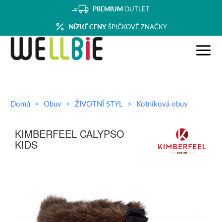
PREMIUM
OUTLET
NÍZKÉ CENY
ŠPIČKOVÉ ZNAČKY
Domů
Obuv
ŽIVOTNÍ STYL
Kotníková obuv
KIMBERFEEL CALYPSO
KIDS