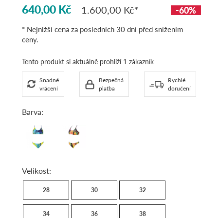
640,00 Kč
1.600,00 Kč
-60%
* Nejnižší cena za posledních 30 dní před snížením
ceny.
Tento produkt si aktuálně prohlíží 1 zákazník
Snadné
Bezpečná
Rychlé
vrácení
platba
doručení
Barva:
navy
plum
Velikost:
28
30
32
34
36
38