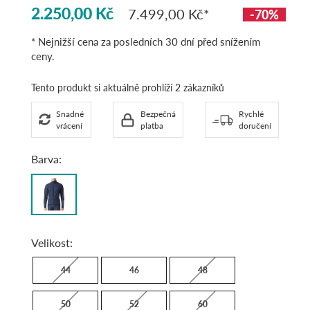
2.250,00 Kč
7.499,00 Kč
-70%
* Nejnižší cena za posledních 30 dní před snížením
ceny.
Tento produkt si aktuálně prohlíží 2 zákazníků
Snadné
Bezpečná
Rychlé
vrácení
platba
doručení
Barva:
Blue
Velikost:
44
46
48
50
52
60