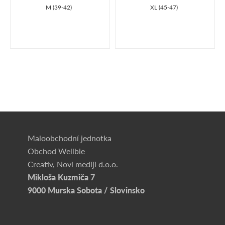
M (39-42)
XL (45-47)
Maloobchodní jednotka
Obchod Wellbie
Creativ, Novi mediji d.o.o.
Mikloša Kuzmiča 7
9000 Murska Sobota / Slovinsko