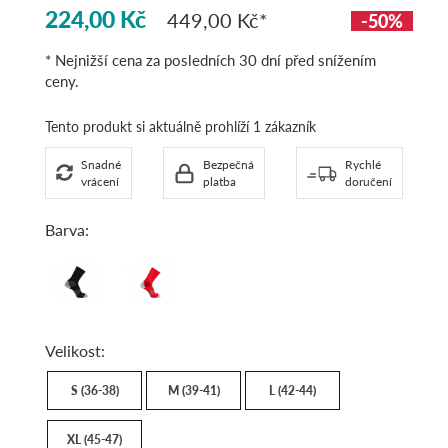
224,00 Kč
449,00 Kč
-50%
* Nejnižší cena za posledních 30 dní před snížením
ceny.
Tento produkt si aktuálně prohlíží 1 zákazník
Snadné
Bezpečná
Rychlé
vrácení
platba
doručení
Barva:
black/ebony
biking
red/fiery
red
Velikost:
S (36-38)
M (39-41)
L (42-44)
XL (45-47)