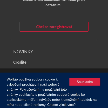
ostatními.
Chci se zaregistrovat
NOVINKY
Croslite
© 2021 Wellbie
Wellbie používá soubory cookie k
Souhlasím
vylepšení procházení naší webové
Zásady ochrany osobních údajů a soubory cookie
/
stránky. Pokračováním v používání této
stránky souhlasíte s používáním souborů cookie ke
Všeobecné obchodní podmínky
0
statistickému měření návštěv nebo k umožnění nabídek na
míru nebo cílené reklamy.
Chcete zjistit více?
NAJÍT PRODUKT
KONTAKT
PŘIHLÁSIT SE
KOŠÍK