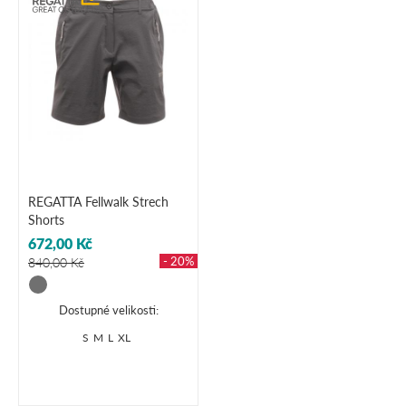
REGATTA Fellwalk Strech
Shorts
672,00 Kč
- 20%
840,00 Kč
Dostupné velikosti:
S
M
L
XL