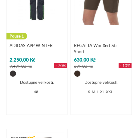
Pouze 1
ADIDAS APP WINTER
REGATTA Wm Xert Str
Short
2.250,00 Kč
630,00 Kč
- 70%
- 10%
7.499,00 Kč
699,00 Kč
Dostupné velikosti:
Dostupné velikosti:
48
S
M
L
XL
XXL